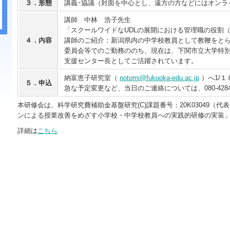
３．形態
講義･協議（対面を中心とし、遠方の方などにはオンラ
講師 中林 浩子先生
「スクールワイドなUDLの展開における管理職の役割
４．内容
講師のご紹介：新潟県内の中学校教員として教鞭をと
委員会等でのご勤務ののち、現在は、下関市立大学特
支援センター長としてご活躍されています。
納富恵子研究室（
notomi@fukuoka-edu.ac.jp
）へ1/
５．申込
急な予定変更など、当日のご連絡については、080-4284-
本研修会は、科学研究費補助金基盤研究(C)課題番号：20K03049（代
ンによる授業改善をめざす小学校・中学校教員への実践的研修の実装
詳細は
こちら