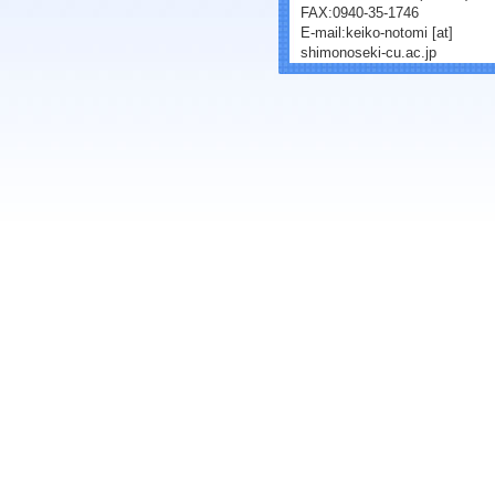
FAX:0940-35-1746
E-mail:keiko-notomi [at]
shimonoseki-cu.ac.jp