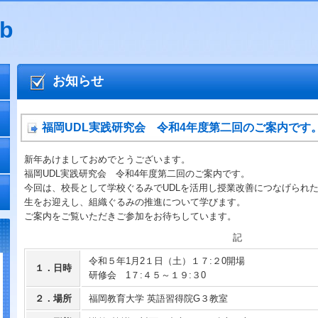
b
お知らせ
福岡UDL実践研究会 令和4年度第二回のご案内です
新年あけましておめでとうございます。
福岡UDL実践研究会 令和4年度第二回のご案内です。
今回は、校長として学校ぐるみでUDLを活用し授業改善につなげられ
生をお迎えし、組織ぐるみの推進について学びます。
ご案内をご覧いただきご参加をお待ちしています。
記
令和５年1月2１日（土）１７:２0開場
１．日時
研修会 1７:４５～１９:３0
２．場所
福岡教育大学 英語習得院G３教室