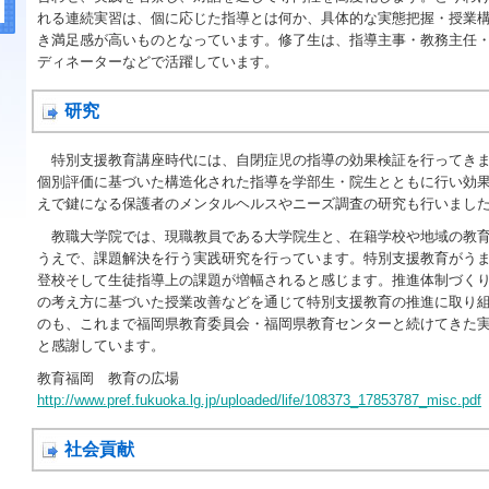
れる連続実習は、個に応じた指導とは何か、具体的な実態把握・授業
き満足感が高いものとなっています。修了生は、指導主事・教務主任
ディネーターなどで活躍しています。
研究
特別支援教育講座時代には、自閉症児の指導の効果検証を行ってきま
個別評価に基づいた構造化された指導を学部生・院生とともに行い効
えで鍵になる保護者のメンタルヘルスやニーズ調査の研究も行いまし
教職大学院では、現職教員である大学院生と、在籍学校や地域の教育
うえで、課題解決を行う実践研究を行っています。特別支援教育がう
登校そして生徒指導上の課題が増幅されると感じます。推進体制づく
の考え方に基づいた授業改善などを通じて特別支援教育の推進に取り
のも、これまで福岡県教育委員会・福岡県教育センターと続けてきた
と感謝しています。
教育福岡 教育の広場
http://www.pref.fukuoka.lg.jp/uploaded/life/108373_17853787_misc.pdf
社会貢献