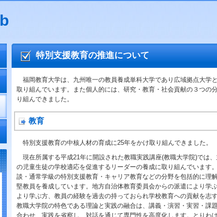
b
特別支援教育の推進について
福岡教育大学は、九州唯一の教員養成単科大学であり広域拠点大学と
取り組んでいます。また個人的には、研究・教育・社会貢献の３つの
り組んできました。
教育
特別支援教育の中核人材の育成に25年をかけ取り組んできました。
現在所属する平成21年に開設された教職実践講座(教職大学院)では
の児童生徒の学校適応を促進するリーダーの養成に取り組んでいます
談・通常学級の特別支援教育・キャリア教育などの分野を包括的に理
堅教員を養成しています。地方自治体教育委員会からの派遣により学
より学ぶ方、教員の経験を過去の持っておられ学校教育への貢献を志
教職大学院の特色である理論と実践の融合は、講義・演習・実習・課
合わせ、実践を省察し、対話を通じて専門性を高度化します。とりわ