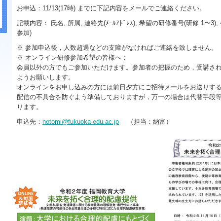
お申込：11/13(17時) までに下記内容をメールでご連絡ください。
記載内容： 氏名, 所属, 連絡先(ﾒｰﾙｱﾄﾞﾚｽ), 希望の研修番号(研修 1〜
参加)
※ 参加申込後，人数超過などの支障がなければご連絡を致しません。
※ オンライン研修参加希望の皆様へ：
会員以外の方でもご参加いただけます。参加者の把握のため，受講さ
ようお願いします。
オンラインをお申し込みの方には前日夕方にご招待メールをお送りす
配信の不具合を防ぐよう準備しておりますが，万一の場合は代替手段
ります。
申込先：
notomi@fukuoka-edu.ac.jp
（担当：納富）