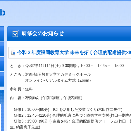
b
研修会のお知らせ
令和２年度福岡教育大学 未来を拓く合理的配慮提供×IC
と き：令和2年11月14日(土) 9:30開場，10:00～ 12:45～ 15:00
ところ：対面-福岡教育大学アカデミックホール
オンライン-リアルタイム方式（Zoom）
参加費：無料
内 容：3部構成（午前1講座，午後2講座）
研修1：10:00~(90分) ICTを活用した授業づくり(木田啓二先生)
研修2：12:45~(120分) 合理的配慮に基づく障害学生支援(竹田一則先
研修3：15:00~(90分+) 進路を拓く合理的配慮提供フォーラム(竹田一
生, 納富恵子先生)