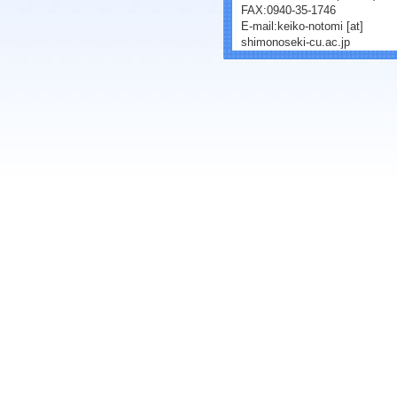
FAX:0940-35-1746
E-mail:keiko-notomi [at]
shimonoseki-cu.ac.jp